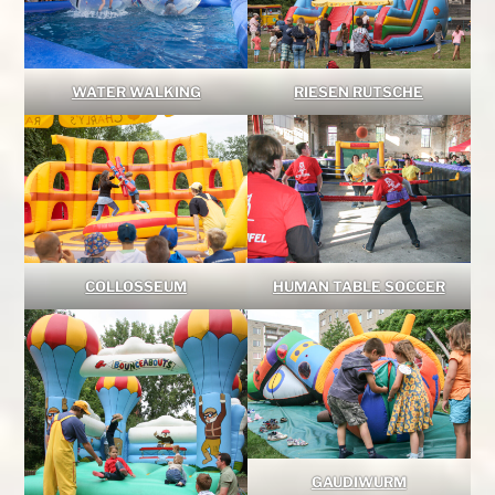
WATER WALKING
RIESEN RUTSCHE
COLLOSSEUM
HUMAN TABLE SOCCER
GAUDIWURM