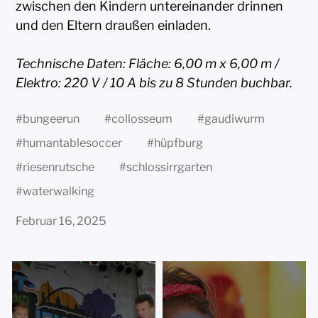
zwischen den Kindern untereinander drinnen
und den Eltern draußen einladen.
Technische Daten: Fläche: 6,00 m x 6,00 m /
Elektro: 220 V / 10 A bis zu 8 Stunden buchbar.
#
bungeerun
#
collosseum
#
gaudiwurm
#
humantablesoccer
#
hüpfburg
#
riesenrutsche
#
schlossirrgarten
#
waterwalking
Februar 16, 2025