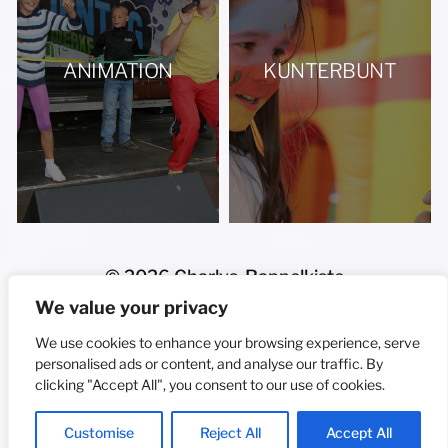
ANIMATION
KUNTERBUNT
© 2026
Charlys-Rappelkiste
Funk: (0177) 85 00 550
We value your privacy
E-Mail: hallo@charlys-rappelkiste.de
We use cookies to enhance your browsing experience, serve
fotografielutzschneider.de
personalised ads or content, and analyse our traffic. By
clicking "Accept All", you consent to our use of cookies.
-
Ein Theme von
Anders Norén
Customise
Reject All
Accept All