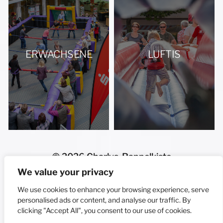
ERWACHSENE
LUFTIS
© 2026
Charlys-Rappelkiste
Funk: (0177) 85 00 550
We value your privacy
E-Mail: hallo@charlys-rappelkiste.de
We use cookies to enhance your browsing experience, serve
fotografielutzschneider.de
personalised ads or content, and analyse our traffic. By
clicking "Accept All", you consent to our use of cookies.
-